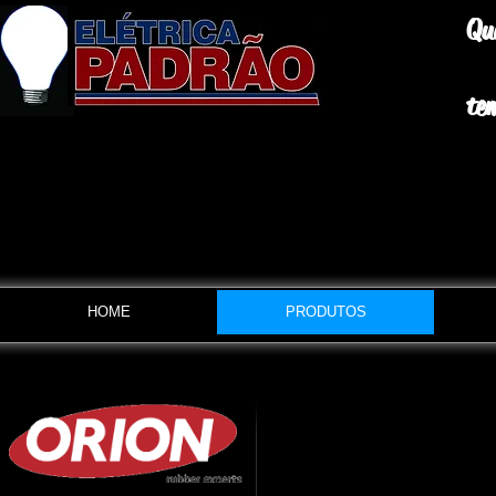
Qu
te
HOME
PRODUTOS
● Botas e botinas
● Capacetes
● Cintos