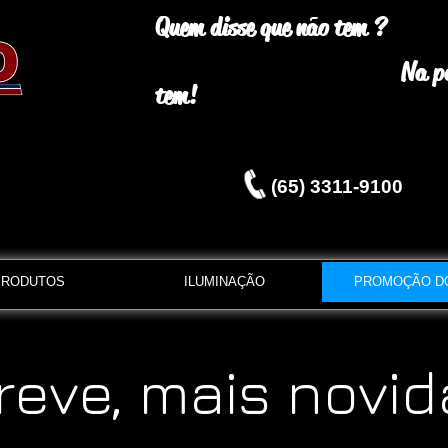
Quem disse que não tem ?
Na padr
tem!
(65) 3311-9100
PRODUTOS
ILUMINAÇÃO
PROMOÇÃO D
reve, mais novid