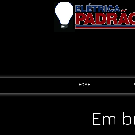
HOME
Em b