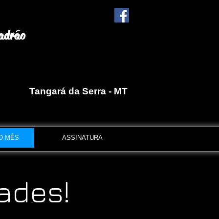
ão
 Tangará da Serra - MT
O MÊS
ASSINATURA
ades!