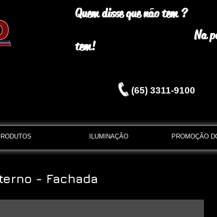
Quem disse que não tem ?
Na padr
tem!
(65) 3311-9100
PRODUTOS
ILUMINAÇÃO
PROMOÇÃO D
terno - Fachada