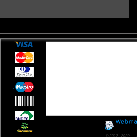
.
Webma
© 2012 - 2020 - E